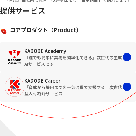
提供サービス
コアプロダクト（Product）
KADODE Academy
『誰でも簡単に業務を効率化できる』次世代の生成
AIサービスです
“学ぶだけで終わらない”伴走型育成が強みのKADODE Academy。
KADODE Career
ITスキルとビジネススキルを実務と連動させながら習得し、企業
『育成から採用までを一気通貫で支援する』次世代
の生産性向上と個人のキャリアアップを同時に実現します。
型人材紹介サービス
KADODE Academyと連動した人材データベースを強みに、
【特徴】
スキルと実務経験を可視化した“即戦力人材”をご紹介。企業と個
実務直結型カリキュラム（AI／Salesforceほか）
人双方にとって最適なマッチングを実現します。
法人向け月額制リスキリングプログラム
卒業後はキャリア支援まで一気通貫でサポート