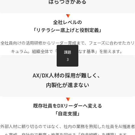
ばらつきがある
全社レベルの
「リテラシー底上げと役割定義」
全社員向けの活用研修からリーダー育成まで、フェーズに合わせたカリ
キュラム。組織全体で「AIを使いこなす基準」を揃えます。
課題
3
AX/DX人材の採用が難しく、
内製化が進まない
既存社員をDXリーダーへ変える
「自走支援」
外部人材に頼り切るのではなく、社内の業務を熟知した社員をAI推進者
へ育成。自社内で教育・改善を回せる「自走組織」を構築します。