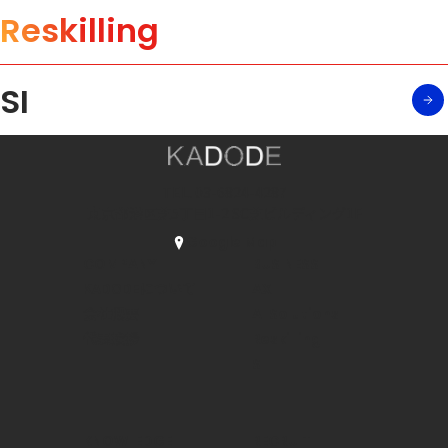
Reskilling
SI
TEL.
03-6824-4287
東京都港区芝5丁目1-2 SC芝ビルディング1F
Google Map
COMPANY
BUSINESS
KADODEについて
AX
会社概要
AI Solutions
代表挨拶
Reskilling
SI
KNOWLEDGE
RECRUIT