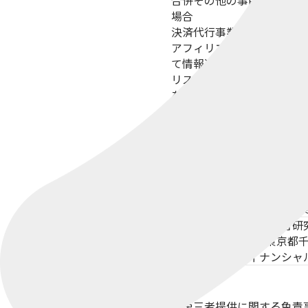
合併その他の事由による事
場合​
決済代行事業者による決済
アフィリエイト広告へのア
て情報送信する場合
リスキリングを通じたキャ
を通じたキャリアアップ支
集した個人情報を以下の各
関係府省庁
経済産業省
〒100-8901 
基金設置法人
一般社団法人
〒150-000
事務局
株式会社野村総合研
〒100-0004 東京都
大手町フィナンシャ
【第三者提供に関する免責