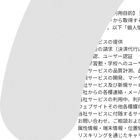
【個人情報等の利用目的】
当社がユーザーから取得す
タを除きます。以下「個人
りません。
当社サービスの提供
利用料金の請求（決済代行
本人確認、ユーザー認証
提携学習塾・学校へのユー
当社サービスの品質計測、
新規サービスの開発、マー
当社サービス及び新規サー
当社からの各種連絡・メー
当社サービスの利用中、利
ウェブサイトその他各種媒
当社サービスに付随するサ
お問い合わせ、ご相談およ
属性情報・端末情報・位置
リスキリングを通じたキャ