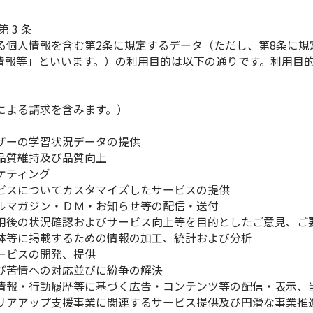
第 3 条
る個人情報を含む第2条に規定するデータ（ただし、第8条に規
情報等」といいます。）の利用目的は以下の通りです。利用目
による請求を含みます。）
ザーの学習状況データの提供
品質維持及び品質向上
ケティング
ビスについてカスタマイズしたサービスの提供
ルマガジン・ＤＭ・お知らせ等の配信・送付
用後の状況確認およびサービス向上等を目的としたご意見、ご
体等に掲載するための情報の加工、統計および分析
ービスの開発、提供
び苦情への対応並びに紛争の解決
情報・行動履歴等に基づく広告・コンテンツ等の配信・表示、
リアアップ支援事業に関連するサービス提供及び円滑な事業推