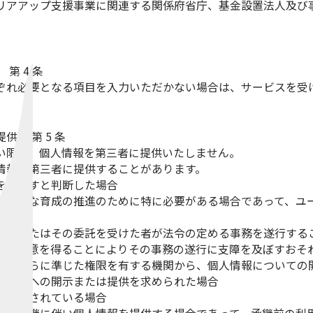
リアアップ支援事業に関連する関係府省庁、基金設置法人及び
】
第 4 条
ぞれ必要となる項目を入力いただかない場合は、サービスを受
提供】
第 5 条
い限り、個人情報を第三者に提供いたしません。
情報を第三者に提供することがあります。
を及ぼすと判断した場合
の健全な育成の推進のために特に必要がある場合であって、ユ
団体またはその委託を受けた者が法令の定める事務を遂行する
人の同意を得ることによりその事務の遂行に支障を及ぼすおそ
はこれらに準じた権限を有する機関から、個人情報についての
第三者への開示または提供を求められた場合
が許容されている場合