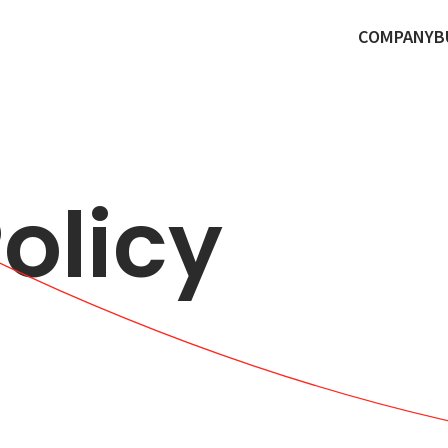
COMPANY
B
olicy