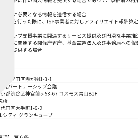
業の承継に伴い個人情報を提供する場合であって、承継前の利
のために必要となる情報を送信する場合
クセスを行った際に、ISP事業者に対しアフィリエイト報酬算
リアアップ支援事業に関連するサービス提供及び円滑な事業推
援事業に関連する関係府省庁、基金設置法人及び事務局への報
機関に提供する場合
東京都千代田区霞が関1-3-1
環境パートナーシップ会議
1 東京都渋谷区神宮前5-53-67 コスモス青山B1F
究所
千代田区大手町1-9-2
ルシティ グランキューブ
事項】
第 6 条