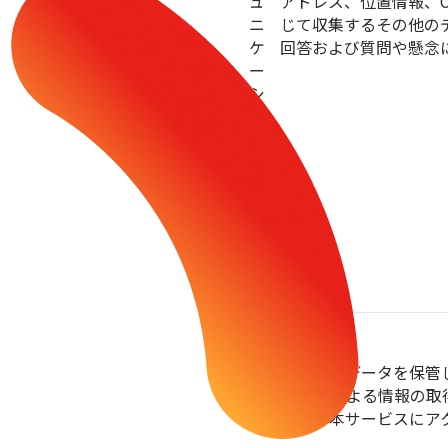
ュ
アドレス、位置情報、
ニ
じて収集するその他の
ケ
回答および質問や懸念
ー
シ
ョ
ン
お
よ
び
サ
ポ
ー
ト
当社は、上記データを保管
2. システムによる情報の取
ユーザーが本サービスにア