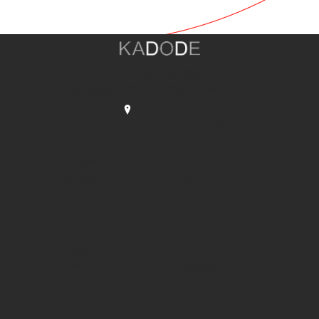
TEL.
03-6824-4287
東京都港区芝5丁目1-2 SC芝ビルディング1F
Google Map
COMPANY
BUSINESS
KADODEについて
AX
会社概要
AI Solutions
代表挨拶
Reskilling
SI
KNOWLEDGE
RECRUIT
NEWS
募集職種
CONTACT