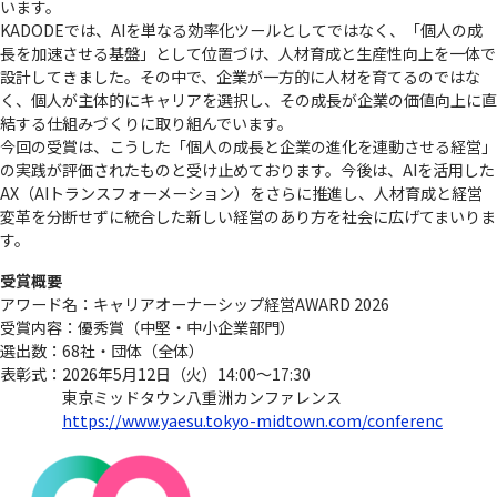
います。
KADODEでは、AIを単なる効率化ツールとしてではなく、「個人の成
長を加速させる基盤」として位置づけ、人材育成と生産性向上を一体で
設計してきました。その中で、企業が一方的に人材を育てるのではな
く、個人が主体的にキャリアを選択し、その成長が企業の価値向上に直
結する仕組みづくりに取り組んでいます。
今回の受賞は、こうした「個人の成長と企業の進化を連動させる経営」
の実践が評価されたものと受け止めております。今後は、AIを活用した
AX（AIトランスフォーメーション）をさらに推進し、人材育成と経営
変革を分断せずに統合した新しい経営のあり方を社会に広げてまいりま
す。
受賞概要
アワード名：キャリアオーナーシップ経営AWARD 2026
受賞内容：優秀賞（中堅・中小企業部門）
選出数：68社・団体（全体）
表彰式：2026年5月12日（火）14:00～17:30
東京ミッドタウン八重洲カンファレンス
https://www.yaesu.tokyo-midtown.com/conferenc