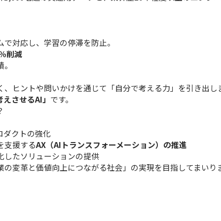
ムで対応し、学習の停滞を防止。
5％削減
績。
く、ヒントや問いかけを通じて「自分で考える力」を引き出しま
考えさせるAI」
です。
？
ロダクトの強化
を支援する
AX（AIトランスフォーメーション）の推進
化したソリューションの提供
業の変革と価値向上につながる社会」の実現を目指してまいり