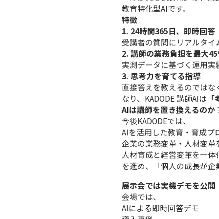
教育特化型AIです。
特徴
1. 24時間365日、即時回答
受講者の質問にリアルタイ
2. 講師の業務負担を最大4
実測データに基づく運用実
3. 思考力を育てる指導
直接答えを教えるのではな
なり、KADODE 講師AIは
「
AIは講師を置き換えるのか
今後KADODEでは、
AIを活用した教育・育成プ
企業の業務変革・人材変革
人材育成と経営変革を一体
を進め、「個人の成長が企
展示会では実機デモを公開
会場では、
AIによる即時回答デモ