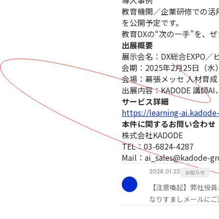
導入事例
教育機関／企業研修での活
を公開予定です。
教育DXの“次の一手”を、
出展概要
展示会名：DX総合EXPO／ビジ
会期：2025年2月25日（水）
会場：幕張メッセ 人材育成・
出展内容：KADODE 講師AI、
サービス詳細
https://learning-ai.kadode
本件に関するお問い合わせ
株式会社KADODE
TEL：03-6824-4287
Mail：ai_sales@kadode-gro
2026.01.23
お知らせ
【注意喚起】弊社役員
なりすましメールにご