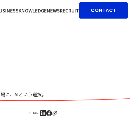
USINESS
KNOWLEDGE
NEWS
RECRUIT
CONTACT
育現場に、AIという選択。
SHARE