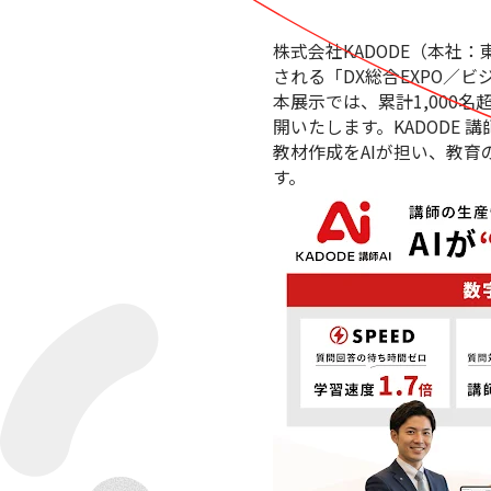
株式会社KADODE（本社
される「DX総合EXPO／ビジ
本展示では、累計1,000名
開いたします。KADODE
教材作成をAIが担い、教
す。