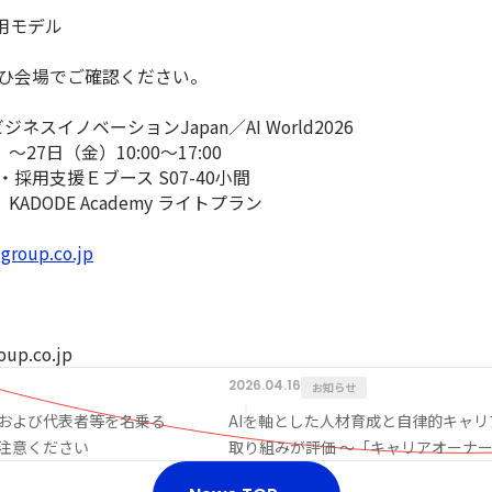
用モデル
ぜひ会場でご確認ください。
ネスイノベーションJapan／AI World2026
～27日（金）10:00～17:00
採用支援Ｅブース S07-40小間
KADODE Academy ライトプラン
-group.co.jp
up.co.jp
2026.04.16
お知らせ
および代表者等を名乗る
AIを軸とした人材育成と自律的キャリ
注意ください
取り組みが評価 ～「キャリアオーナ
経営 AWARD 2026」優秀賞を受賞～