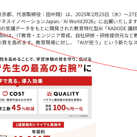
：東京都、代表取締役：田中翔）は、2025年2月25日（水）～2
ネスイノベーションJapan／AI World2026」に出展いたしま
超の受講データをもとに開発された教育特化型AI「KADODE 講
 講師AIは、IT教育・エンジニア育成、自社研修・研修提供元な
育の質を高めます。教育現場に対し、「AIが担う」という新たな