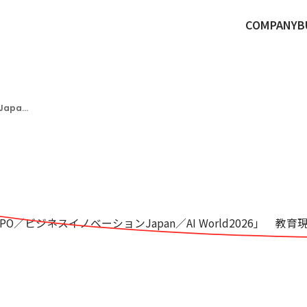
COMPANY
B
という選択。
O／ビジネスイノベーションJapan／AI World2026」 教